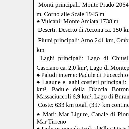
 Monti principali: Monte Prado 206
m, Corno alle Scale 1945 m
♠ Vulcani: Monte Amiata 1738 m
 Deserti: Deserto di Accona ca. 150 k
 Fiumi principali: Arno 241 km, Om
km
 Laghi principali: Lago di Chiu
Casciano ca. 2,0 km², Lago di Monte
♠ Paludi interne: Padule di Fucecchio
♠ Lagune e laghi costieri principali
km², Padule della Diaccia Botro
Massaciuccoli 6,9 km², Lago di Bura
 Coste: 633 km totali (397 km contine
♠ Mari: Mar Ligure, Canale di Piom
Mar Tirreno
♠ Isole principali: Isola d'Elba 223,5